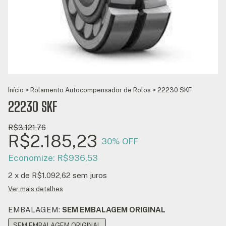
Início
>
Rolamento Autocompensador de Rolos
>
22230 SKF
22230 SKF
R$3.121,76
R$2.185,23
30
% OFF
Economize:
R$936,53
2
x de
R$1.092,62
sem juros
Ver mais detalhes
EMBALAGEM:
SEM EMBALAGEM ORIGINAL
SEM EMBALAGEM ORIGINAL