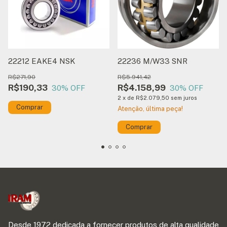
22212 EAKE4 NSK
22236 M/W33 SNR
R$271,90
R$5.941,42
R$190,33
R$4.158,99
30
% OFF
30
% OFF
2
x
de
R$2.079,50
sem juros
Atenção, última peça!
Desde 1972 dedicada a fornecer produtos de alta qualidade