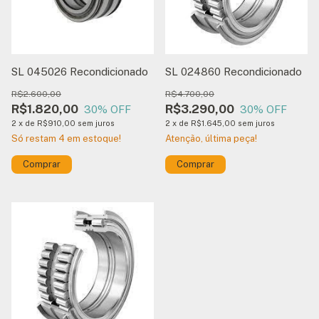
SL 045026 Recondicionado
SL 024860 Recondicionado
R$2.600,00
R$4.700,00
R$1.820,00
R$3.290,00
30
% OFF
30
% OFF
2
x
de
R$910,00
sem juros
2
x
de
R$1.645,00
sem juros
Só restam
4
em estoque!
Atenção, última peça!