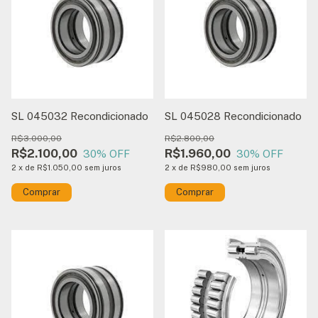
SL 045032 Recondicionado
SL 045028 Recondicionado
R$3.000,00
R$2.800,00
R$2.100,00
R$1.960,00
30
% OFF
30
% OFF
2
x
de
R$1.050,00
sem juros
2
x
de
R$980,00
sem juros