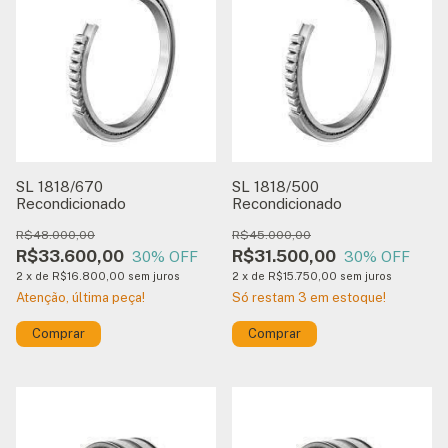
SL 1818/670
SL 1818/500
Recondicionado
Recondicionado
R$48.000,00
R$45.000,00
R$33.600,00
R$31.500,00
30
% OFF
30
% OFF
2
x
de
R$16.800,00
sem juros
2
x
de
R$15.750,00
sem juros
Atenção, última peça!
Só restam
3
em estoque!