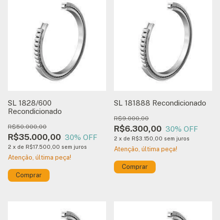
SL 1828/600
SL 181888 Recondicionado
Recondicionado
R$9.000,00
R$50.000,00
R$6.300,00
30
% OFF
R$35.000,00
30
% OFF
2
x
de
R$3.150,00
sem juros
2
x
de
R$17.500,00
sem juros
Atenção, última peça!
Atenção, última peça!