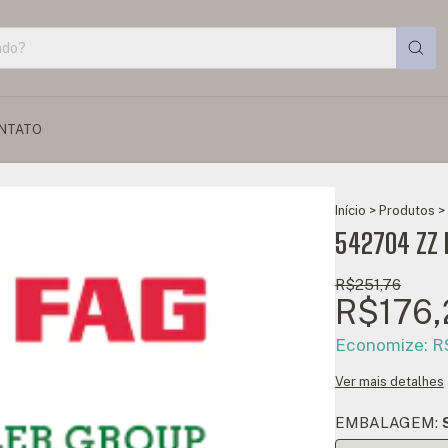
NTATO
Início
>
Produtos
>
542704 ZZ 
R$251,76
R$176,
Economize:
R
Ver mais detalhes
EMBALAGEM: