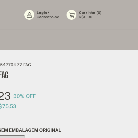
Login
/
Carrinho
(
0
)
Cadastre-se
R$0,00
542704 ZZ FAG
FAG
23
30
% OFF
$75,53
SEM EMBALAGEM ORIGINAL