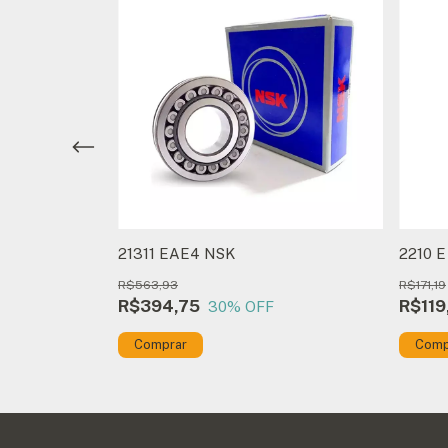
21311 EAE4 NSK
2210 
R$563,93
R$171,19
R$394,75
R$119
30
% OFF
Comprar