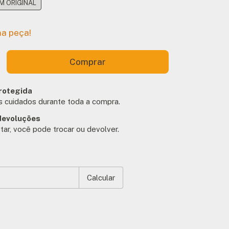
 ORIGINAL
ma peça!
rotegida
 cuidados durante toda a compra.
devoluções
tar, você pode trocar ou devolver.
EP:
Alterar CEP
Calcular