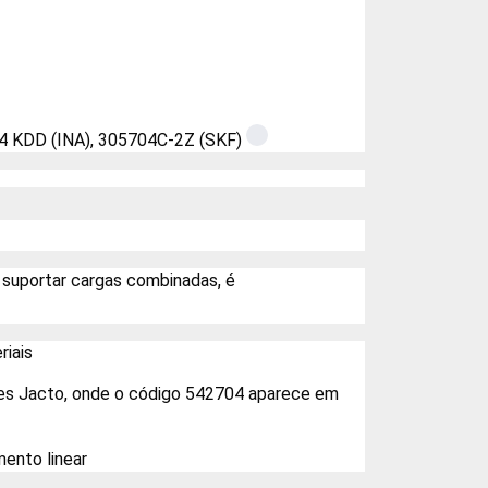
04 KDD (INA), 305704C-2Z (SKF)
 suportar cargas combinadas, é
riais
res Jacto, onde o código 542704 aparece em
ento linear