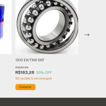
1310 EK/TN9 SKF
22210 E1K FA
R$261,83
R$201,40
R$183,28
30
% OFF
R$140,98
3
Só restam
5
em estoque!
Comprar