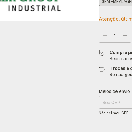
SEM EMBALAGEM
Atenção, últi
Compra p
Seus dados
Trocas e 
Se não gos
Entregas para o C
Meios de envio
Não sei meu CEP