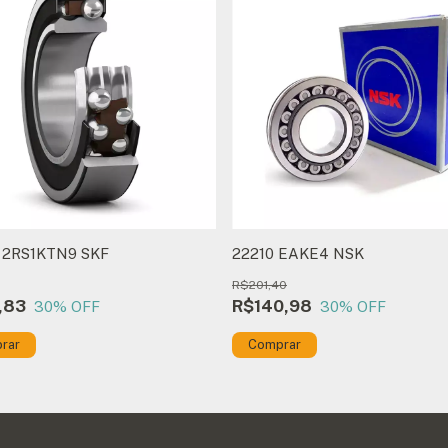
E 2RS1KTN9 SKF
22210 EAKE4 NSK
R$201,40
,83
R$140,98
30
% OFF
30
% OFF