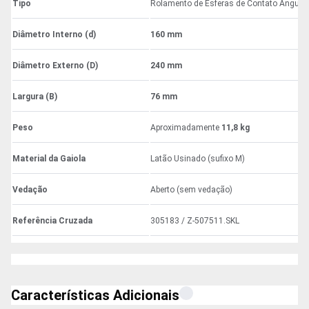
Tipo
Rolamento de Esferas de Contato Angular 
Diâmetro Interno (d)
160 mm
Diâmetro Externo (D)
240 mm
Largura (B)
76 mm
Peso
Aproximadamente
11,8 kg
Material da Gaiola
Latão Usinado (sufixo M)
Vedação
Aberto (sem vedação)
Referência Cruzada
305183 / Z-507511.SKL
Características Adicionais