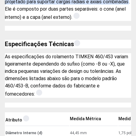
projetado para suportar cargas radiais e axiais combinadas
.
Ele é composto por duas partes separáveis: o cone (anel
interno) e a capa (anel externo).
Especificações Técnicas
As especificações do rolamento TIMKEN 460/453 variam
ligeiramente dependendo do sufixo (como -B ou -X), que
indica pequenas variações de design ou tolerâncias. As
dimensões listadas abaixo são para o modelo padrão
460/453-B, conforme dados do fabricante e
fornecedores:
Medida Métrica
Medida I
Atributo
Diâmetro Interno (d)
44,45 mm
1,75 pol