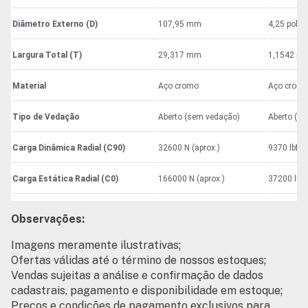
Diâmetro Externo (D)
107,95 mm
4,25 pol
Largura Total (T)
29,317 mm
1,1542 pol
Material
Aço cromo
Aço crom
Tipo de Vedação
Aberto (sem vedação)
Aberto (s
Carga Dinâmica Radial (C90)
32600 N (aprox.)
9370 lbf
Carga Estática Radial (C0)
166000 N (aprox.)
37200 lbf
Observações:
Imagens meramente ilustrativas;
Ofertas válidas até o término de nossos estoques;
Vendas sujeitas a análise e confirmação de dados
cadastrais, pagamento e disponibilidade em estoque;
Preços e condições de pagamento exclusivos para