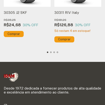
30305 J2 SKF
30311 RIV Italy
R$35,25
R$181,26
R$24,68
R$126,88
30
% OFF
30
% OFF
Só restam
4
em estoque!
Desde 1972 dedicada a fornecer produtos de alta qualidade
e excelência em atendimento ao cliente.