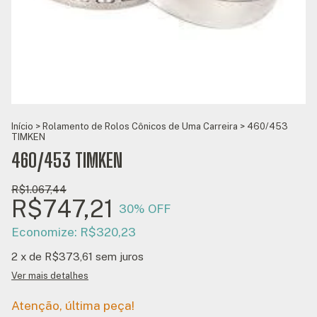
Início
>
Rolamento de Rolos Cônicos de Uma Carreira
>
460/453
TIMKEN
460/453 TIMKEN
R$1.067,44
R$747,21
30
% OFF
Economize:
R$320,23
2
x de
R$373,61
sem juros
Ver mais detalhes
Atenção, última peça!