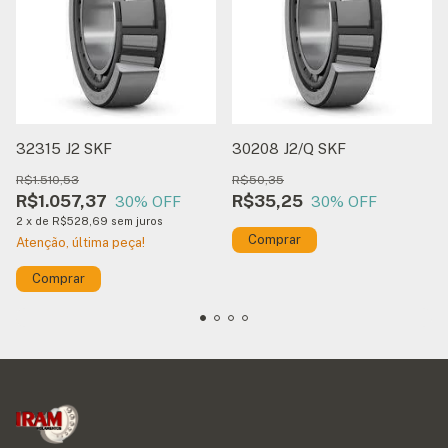
32315 J2 SKF
30208 J2/Q SKF
R$1.510,53
R$50,35
R$1.057,37
R$35,25
30
% OFF
30
% OFF
2
x
de
R$528,69
sem juros
Atenção, última peça!