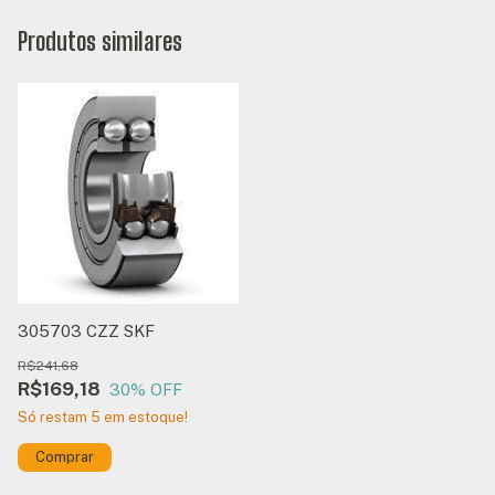
Produtos similares
305703 CZZ SKF
R$241,68
R$169,18
30
% OFF
Só restam
5
em estoque!
Comprar