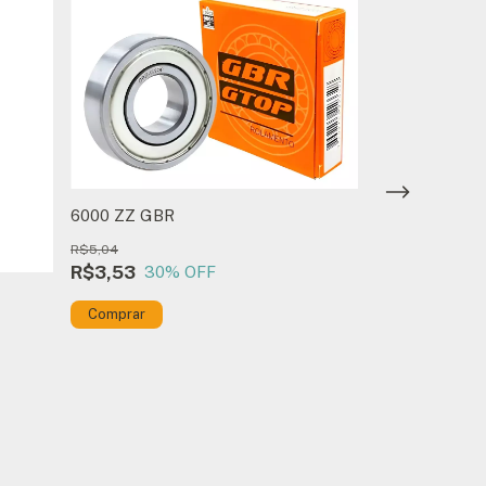
6000 ZZ GBR
Kit com 10 un
R$5,04
R$71,00
R$3,53
30
% OFF
R$49,70
30