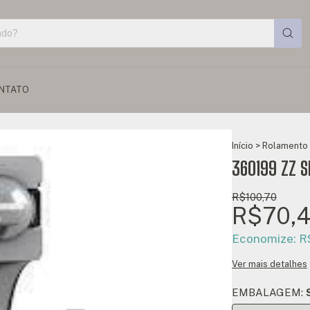
NTATO
Início
>
Rolamento 
360199 ZZ S
R$100,70
R$70,
Economize:
R
Ver mais detalhes
EMBALAGEM: