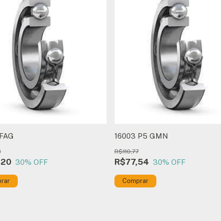
 FAG
16003 P5 GMN
8
R$110,77
,20
R$77,54
30
% OFF
30
% OFF
rar
Comprar