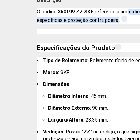
Descrição
O código
360199 ZZ SKF
refere-se a um
rola
específicas e proteção contra poeira
.
Especificações do Produto
Tipo de Rolamento
: Rolamento rígido de es
Marca
: SKF.
Dimensões
:
Diâmetro Interno
: 45 mm.
Diâmetro Externo
: 90 mm.
Largura/Altura
: 23,35 mm.
Vedação
: Possui
"ZZ"
no código, o que sign
proteção de aço em ambos os lados para pr