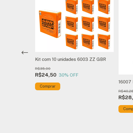
Kit com 10 unidades 6003 ZZ GBR
R$35,00
R$24,50
30
% OFF
16007
R$40,2
R$28
Comp