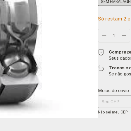
SEM EMBALAGEM
Só restam
2
e
Compra p
Seus dados
Trocas e 
Se não gos
Entregas para o C
Meios de envio
Não sei meu CEP