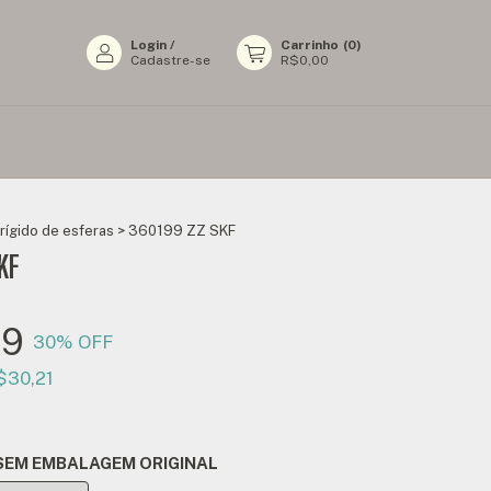
Login
/
Carrinho
(
0
)
Cadastre-se
R$0,00
rígido de esferas
>
360199 ZZ SKF
KF
49
30
% OFF
$30,21
SEM EMBALAGEM ORIGINAL