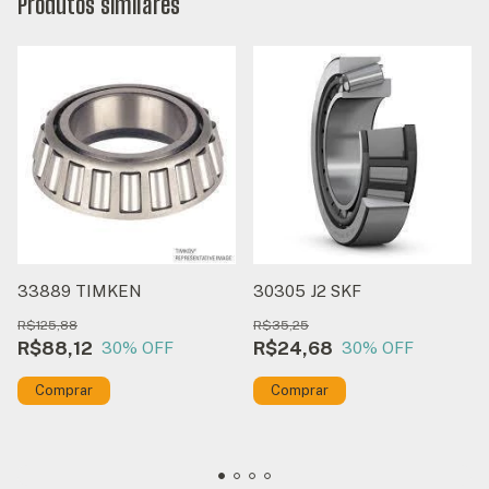
Produtos similares
33889 TIMKEN
30305 J2 SKF
R$125,88
R$35,25
R$88,12
R$24,68
30
% OFF
30
% OFF