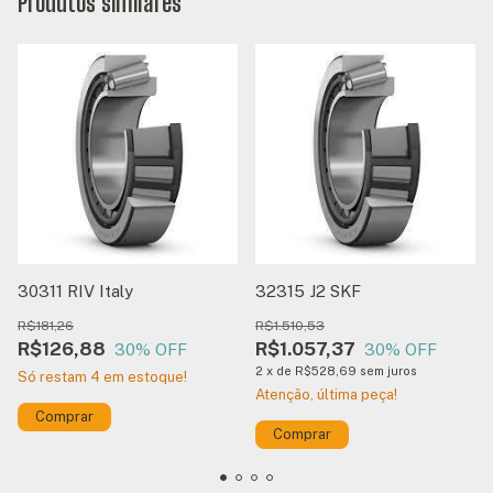
Produtos similares
30311 RIV Italy
32315 J2 SKF
R$181,26
R$1.510,53
R$126,88
R$1.057,37
30
% OFF
30
% OFF
2
x
de
R$528,69
sem juros
Só restam
4
em estoque!
Atenção, última peça!