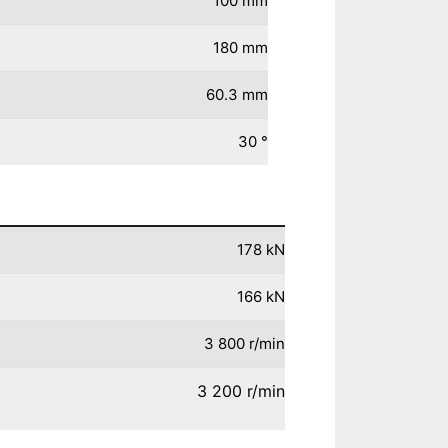
100
mm
180
mm
60.3
mm
30
°
178
kN
166
kN
3 800
r/min
3 200
r/min