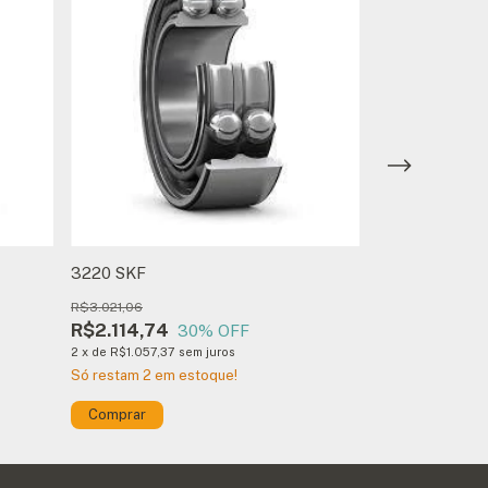
3220 SKF
3216 Recondic
R$3.021,06
R$170,00
R$2.114,74
R$119,00
30
% OFF
30
2
x
de
R$1.057,37
sem juros
Só restam
2
em estoque!