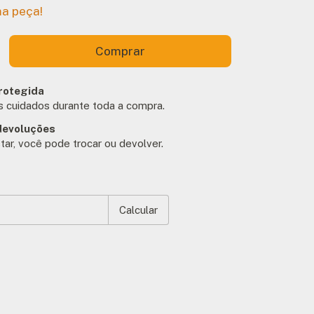
ma peça!
rotegida
 cuidados durante toda a compra.
devoluções
tar, você pode trocar ou devolver.
EP:
Alterar CEP
Calcular