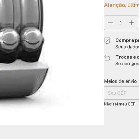
Atenção, últi
Compra p
Seus dados
Trocas e 
Se não gos
Entregas para o C
Meios de envio
Não sei meu CEP