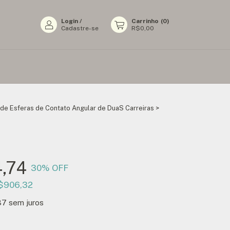
Login
/
Carrinho
(
0
)
Cadastre-se
R$0,00
de Esferas de Contato Angular de DuaS Carreiras
>
4,74
30
% OFF
$906,32
37
sem juros