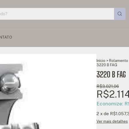
NTATO
Início
>
Rolamento 
3220 B FAG
3220 B FAG
R$3.021,06
R$2.11
Economize:
R
2
x de
R$1.057,
Ver mais detalhes