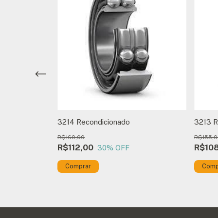
3214 Recondicionado
3213 R
R$160,00
R$155,0
R$112,00
R$10
30
% OFF