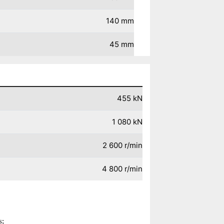
140
mm
45
mm
455
kN
1 080
kN
2 600
r/min
4 800
r/min
s;