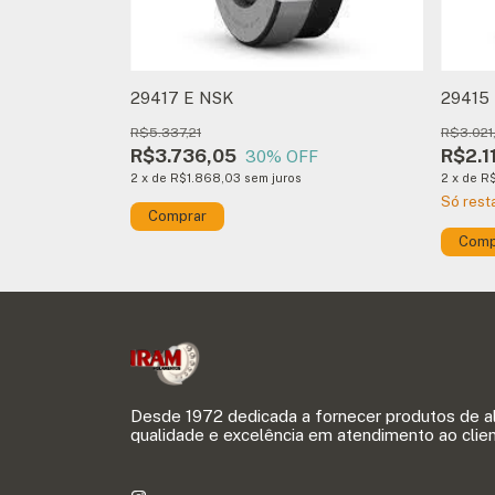
29417 E NSK
29415
R$5.337,21
R$3.021
R$3.736,05
R$2.1
30
% OFF
2
x
de
R$1.868,03
sem juros
2
x
de
R$
Só res
Desde 1972 dedicada a fornecer produtos de a
qualidade e excelência em atendimento ao clien