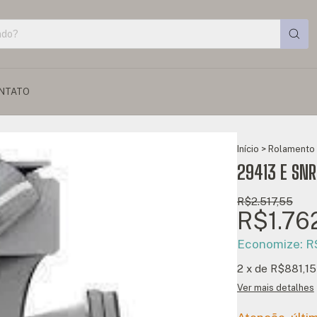
NTATO
Início
>
Rolamento 
29413 E SNR
R$2.517,55
R$1.76
Economize:
R
2
x de
R$881,15
Ver mais detalhes