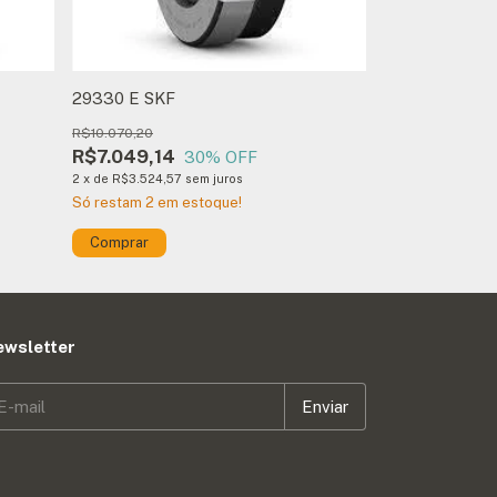
29330 E SKF
29412 E FAG
R$10.070,20
R$2.316,15
R$7.049,14
R$1.621,31
30
% OFF
2
x
de
R$3.524,57
sem juros
2
x
de
R$810,66
s
Só restam
2
em estoque!
Atenção, última 
ewsletter