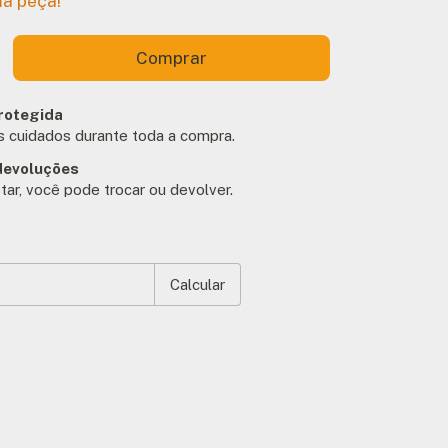
ma peça!
rotegida
 cuidados durante toda a compra.
devoluções
tar, você pode trocar ou devolver.
EP:
Alterar CEP
Calcular