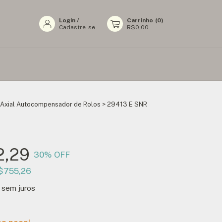
Login
/
Carrinho
(
0
)
Cadastre-se
R$0,00
Axial Autocompensador de Rolos
>
29413 E SNR
2,29
30
% OFF
$755,26
sem juros