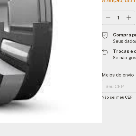
Atenção, últi
Compra p
Seus dados
Trocas e 
Se não gos
Entregas para o C
Meios de envio
Não sei meu CEP