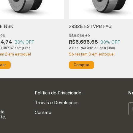
 E NSK
29328 ESTVPB FAG
,06
R$9.566,69
14,74
R$6.696,68
30
% OFF
30
% OFF
1.057,37
sem juros
2
x
de
R$3.348,34
sem juros
tam
2
em estoque!
Só restam
3
em estoque!
Política de Privacidade
N
Trocas e Devoluções
lta
Contato
te.