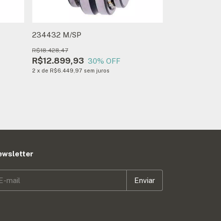
234432 M/SP
R$18.428,47
R$12.899,93
30
% OFF
2
x
de
R$6.449,97
sem juros
ewsletter