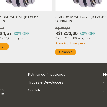
3 BM1/SP SKF (BTW 65
234408 M/SP FAG - (BTW 40
SP)
CTN9/SP)
,10
R$1.762,29
24,57
R$1.233,60
30
% OFF
30
% OFF
1.762,29
sem juros
2
x
de
R$616,80
sem juros
Atenção, última peça!
Política de Privacidade
N
Trocas e Devoluções
lta
Contato
te.