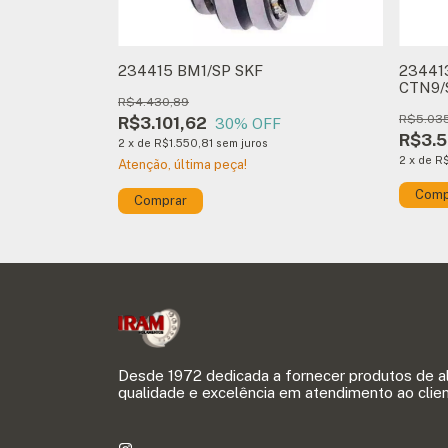
234415 BM1/SP SKF
23441
CTN9/
R$4.430,89
R$5.035
R$3.101,62
30
% OFF
R$3.5
2
x
de
R$1.550,81
sem juros
2
x
de
R$
Atenção, última peça!
Comprar
Desde 1972 dedicada a fornecer produtos de a
qualidade e excelência em atendimento ao clien