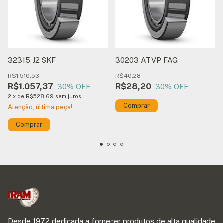
32315 J2 SKF
30203 ATVP FAG
R$1.510,53
R$40,28
R$1.057,37
R$28,20
30
% OFF
30
% OFF
2
x
de
R$528,69
sem juros
Atenção, última peça!
Desde 1972 dedicada a fornecer produtos de alta qualidade