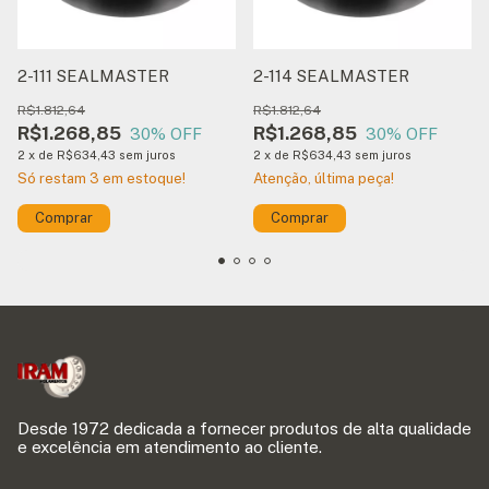
2-111 SEALMASTER
2-114 SEALMASTER
R$1.812,64
R$1.812,64
R$1.268,85
R$1.268,85
30
% OFF
30
% OFF
2
x
de
R$634,43
sem juros
2
x
de
R$634,43
sem juros
Só restam
3
em estoque!
Atenção, última peça!
Comprar
Desde 1972 dedicada a fornecer produtos de alta qualidade
e excelência em atendimento ao cliente.