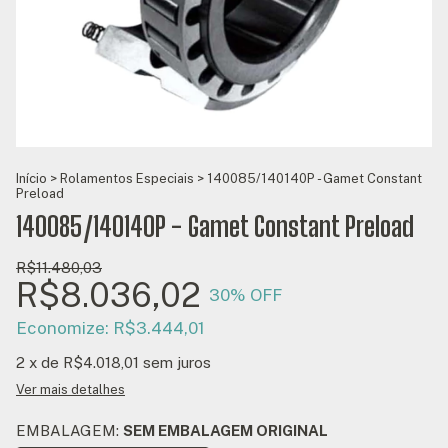
Início
>
Rolamentos Especiais
>
140085/140140P - Gamet Constant
Preload
140085/140140P - Gamet Constant Preload
R$11.480,03
R$8.036,02
30
% OFF
Economize:
R$3.444,01
2
x de
R$4.018,01
sem juros
Ver mais detalhes
EMBALAGEM:
SEM EMBALAGEM ORIGINAL