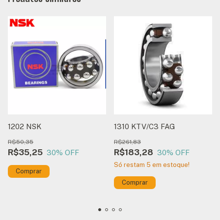
1202 NSK
1310 KTV/C3 FAG
R$50,35
R$261,83
R$35,25
R$183,28
30
% OFF
30
% OFF
Só restam
5
em estoque!
Comprar