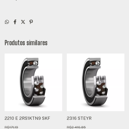
Produtos similares
2210 E 2RS1KTN9 SKF
2316 STEYR
R$171,19
R$2.416,85