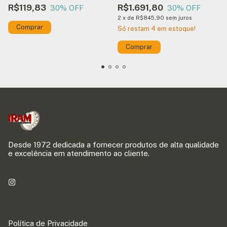
R$119,83
R$1.691,80
30
% OFF
30
% OFF
2
x
de
R$845,90
sem juros
Só restam
4
em estoque!
Desde 1972 dedicada a fornecer produtos de alta qualidade
e excelência em atendimento ao cliente.
Política de Privacidade